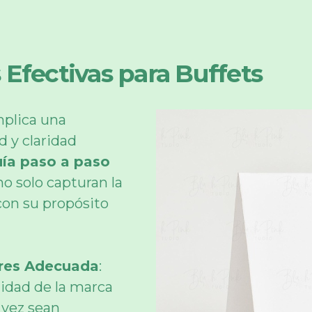
Efectivas para Buffets
mplica una
d y claridad
ía paso a paso
no solo capturan la
on su propósito
ores Adecuada
:
tidad de la marca
a vez sean