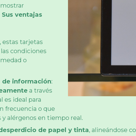
 mostrar
.
Sus ventajas
, estas tarjetas
 las condiciones
humedad o
ón de información
:
neamente
a través
l es ideal para
n frecuencia o que
 y alérgenos en tiempo real.
desperdicio de papel y tinta
, alineándose c