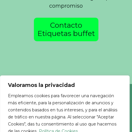
compromiso
Contacto
Etiquetas buffet
Valoramos la privacidad
Empleamos cookies para favorecer una navegación
ETIQUETAS ELECTRONICAS PARA BUFFET
más eficiente, para la personalización de anuncios y
contenidos basados en tus intereses, y para el análisis
DE HOTELES
de tráfico en nuestra página. Al seleccionar "Aceptar
Nuestros productos
Cookies", das tu consentimiento al uso que hacemos
de las cookies.
Política de Cookies