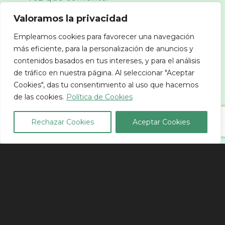
Valoramos la privacidad
Por favor, introduce una respuesta en
dígitos:
Empleamos cookies para favorecer una navegación
más eficiente, para la personalización de anuncios y
16 − 15 =
contenidos basados en tus intereses, y para el análisis
de tráfico en nuestra página. Al seleccionar "Aceptar
Cookies", das tu consentimiento al uso que hacemos
de las cookies.
Política de Cookies
Publicar el comentario
Rechazar Cookies
Aceptar Cookies